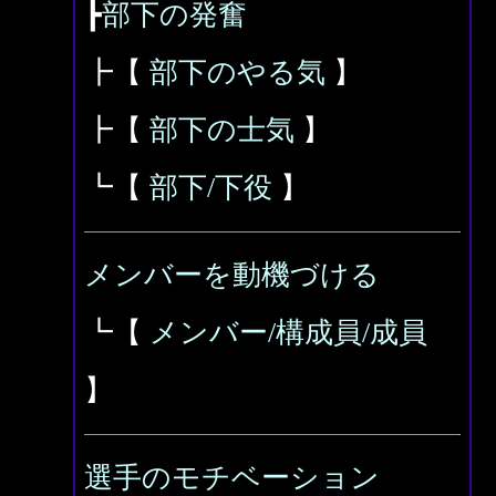
┣
部下の発奮
┣【
部下のやる気
】
┣【
部下の士気
】
┗【
部下/下役
】
メンバーを動機づける
┗【
メンバー/構成員/成員
】
選手のモチベーション