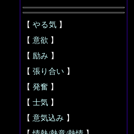
【
やる気
】
【
意欲
】
【
励み
】
【
張り合い
】
【
発奮
】
【
士気
】
【
意気込み
】
【
情熱/熱意/熱情
】