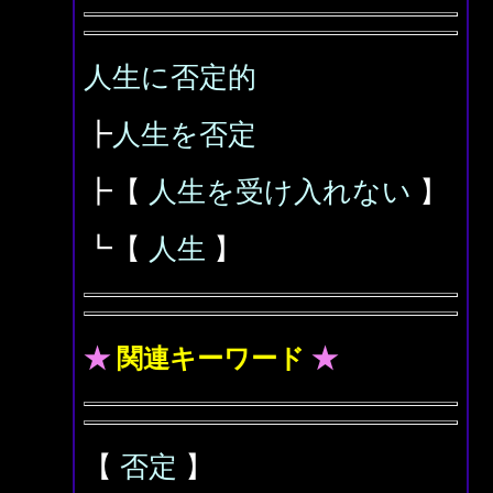
人生に否定的
┣
人生を否定
┣【
人生を受け入れない
】
┗【
人生
】
★
関連キーワード
★
【
否定
】