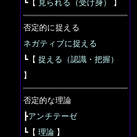
┗【
見られる（受け身）
】
否定的に捉える
ネガティブに捉える
┗【
捉える（認識・把握）
】
否定的な理論
┣
アンチテーゼ
┗【
理論
】