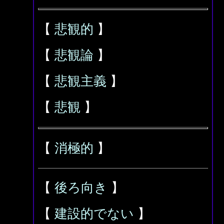
【
悲観的
】
【
悲観論
】
【
悲観主義
】
【
悲観
】
【
消極的
】
【
後ろ向き
】
【
建設的でない
】