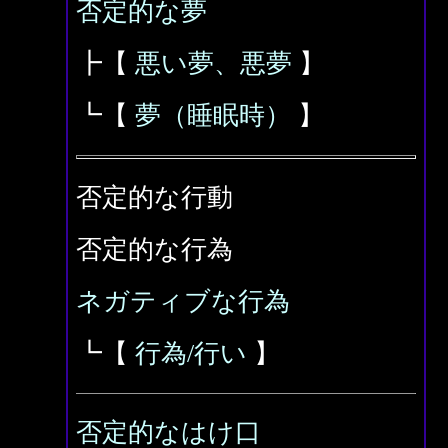
否定的な夢
┣【
悪い夢、悪夢
】
┗【
夢（睡眠時）
】
否定的な行動
否定的な行為
ネガティブな行為
┗【
行為/行い
】
否定的なはけ口