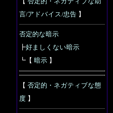
【
否定的・ネガティブな助
言/アドバイス/忠告
】
否定的な暗示
┣
好ましくない暗示
┗【
暗示
】
【
否定的・ネガティブな態
度
】