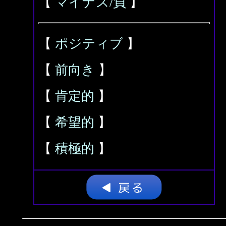
【
マイナス/負
】
【
ポジティブ
】
【
前向き
】
【
肯定的
】
【
希望的
】
【
積極的
】