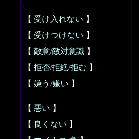
【
受け入れない
】
【
受けつけない
】
【
敵意/敵対意識
】
【
拒否/拒絶/拒む
】
【
嫌う/嫌い
】
【
悪い
】
【
良くない
】