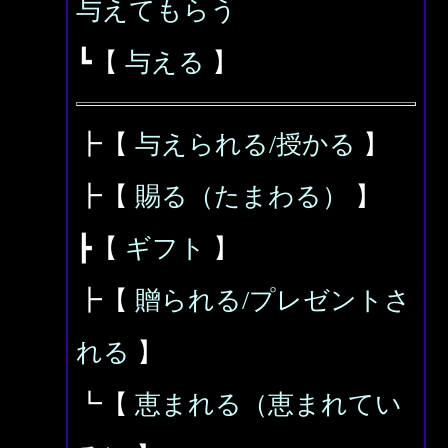
与えてもらう
┗【
与える
】
┣【
与えられる/授かる
】
┣【
賜る（たまわる）
】
┣【
ギフト
】
┣【
贈られる/プレゼントさ
れる
】
┗【
恵まれる（恵まれてい