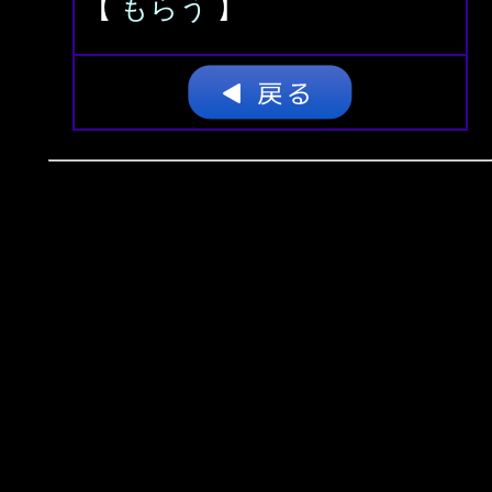
【
もらう
】