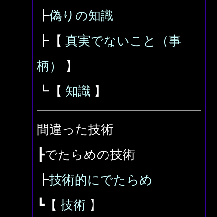
┣
偽りの知識
┣【
真実でないこと（事
柄）
】
┗【
知識
】
間違った技術
┣でたらめの技術
┣
技術的にでたらめ
┗【
技術
】