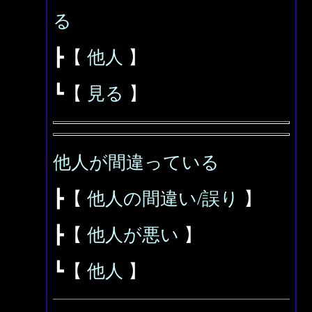
る
┣【
他人
】
┗【
見る
】
他人が間違っている
┣【
他人の間違い/誤り
】
┣【
他人が悪い
】
┗【
他人
】