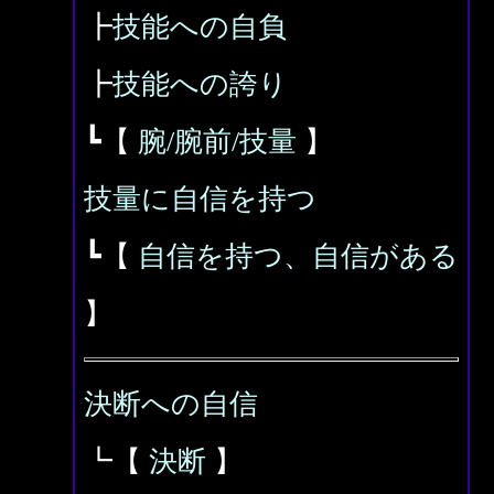
┣
技能への自負
┣
技能への誇り
┗【
腕/腕前/技量
】
技量に自信を持つ
┗【
自信を持つ、自信がある
】
決断への自信
┗【
決断
】