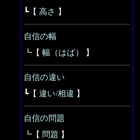
┗【
高さ
】
自信の幅
┗【
幅（はば）
】
自信の違い
┗【
違い/相違
】
自信の問題
┗【
問題
】