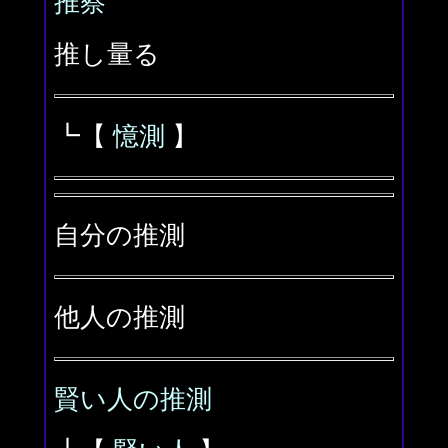
推察
推し量る
┗【
憶測
】
自分の推測
他人の推測
賢い人の推測