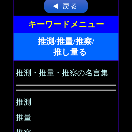
キーワードメニュー
推測/推量/推察/
推し量る
推測・推量・推察の名言集
推測
推量