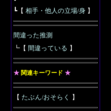
┗【
相手・他人の立場/身
】
間違った推測
┗【
間違っている
】
★
関連キーワード
★
【
たぶん/おそらく
】