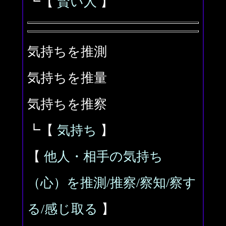
┗【
賢い人
】
気持ちを推測
気持ちを推量
気持ちを推察
┗【
気持ち
】
【
他人・相手の気持ち
（心）を推測/推察/察知/察す
る/感じ取る
】