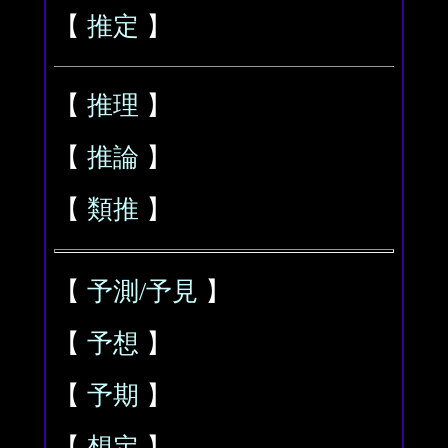
【
推定
】
【
推理
】
【
推論
】
【
類推
】
【
予測/予見
】
【
予想
】
【
予期
】
【
想定
】