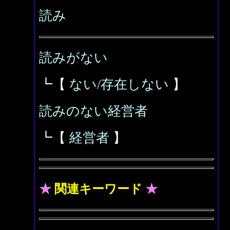
読み
読みがない
┗【
ない/存在しない
】
読みのない経営者
┗【
経営者
】
★
関連キーワード
★