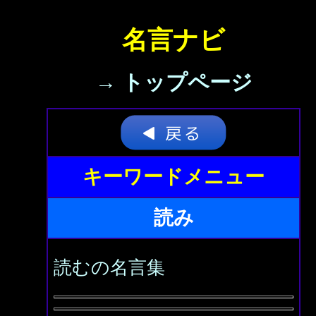
名言ナビ
→ トップページ
キーワードメニュー
読み
読むの名言集