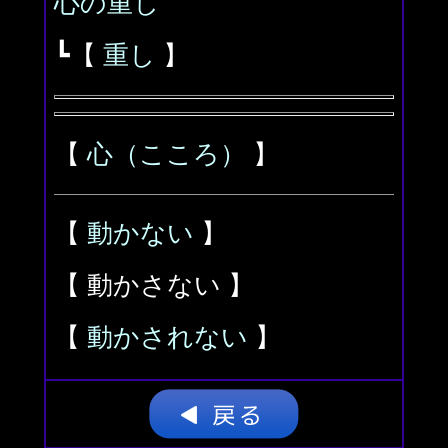
心の重し
┗【
重し
】
【
心（こころ）
】
【
動かない
】
【 動かさない 】
【
動かされない
】