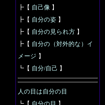
┣【
自己像
】
┣【
自分の姿
】
┣【
自分の見られ方
】
┣【
自分の（対外的な）イ
メージ
】
┗【
自分/自己
】
人の目は自分の目
┗【
自分の目
】