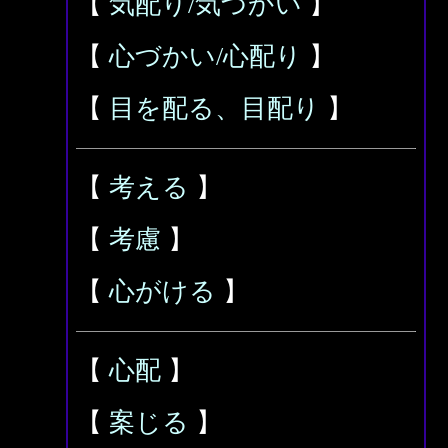
【
気配り/気づかい
】
【
心づかい/心配り
】
【
目を配る、目配り
】
【
考える
】
【
考慮
】
【
心がける
】
【
心配
】
【
案じる
】