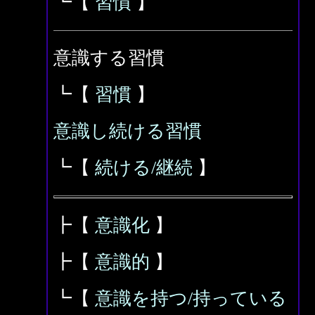
┗【
習慣
】
意識する習慣
┗【
習慣
】
意識し続ける習慣
┗【
続ける/継続
】
┣【
意識化
】
┣【
意識的
】
┗【
意識を持つ/持っている