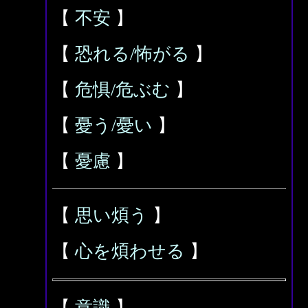
【
不安
】
【
恐れる/怖がる
】
【
危惧/危ぶむ
】
【
憂う/憂い
】
【
憂慮
】
【
思い煩う
】
【
心を煩わせる
】
【
意識
】