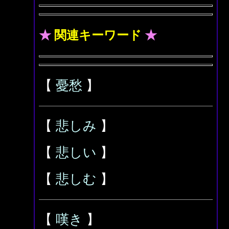
★
関連キーワード
★
【
憂愁
】
【
悲しみ
】
【
悲しい
】
【
悲しむ
】
【
嘆き
】