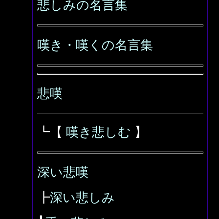
悲しみの名言集
嘆き・嘆くの名言集
悲嘆
┗【
嘆き悲しむ
】
深い悲嘆
┣
深い悲しみ