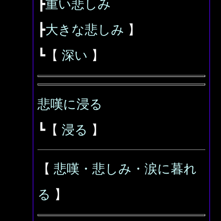
┣
重い悲しみ
┣
大きな悲しみ
】
┗【
深い
】
悲嘆に浸る
┗【
浸る
】
【
悲嘆・悲しみ・涙に暮れ
る
】