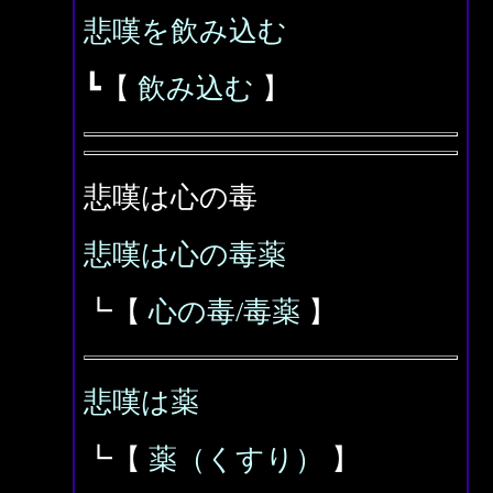
悲嘆を飲み込む
┗【
飲み込む
】
悲嘆は心の毒
悲嘆は心の毒薬
┗【
心の毒/毒薬
】
悲嘆は薬
┗【
薬（くすり）
】