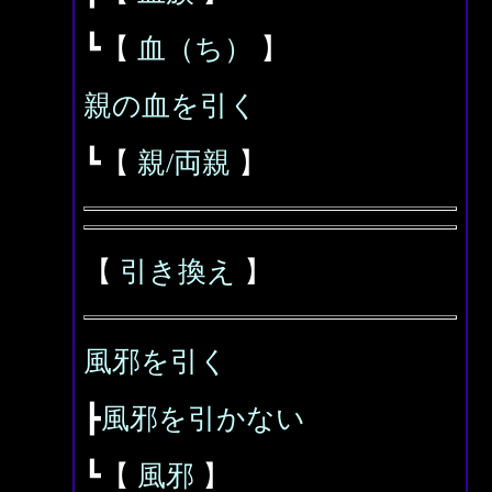
┗【
血（ち）
】
親の血を引く
┗【
親/両親
】
【
引き換え
】
風邪を引く
┣
風邪を引かない
┗【
風邪
】