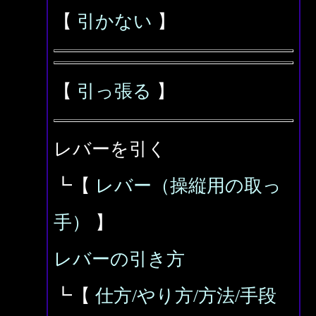
【
引かない
】
【
引っ張る
】
レバーを引く
┗【
レバー（操縦用の取っ
手）
】
レバーの引き方
┗【
仕方/やり方/方法/手段