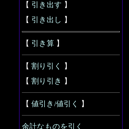
【
引き出す
】
【
引き出し
】
【
引き算
】
【
割り引く
】
【
割り引き
】
【
値引き/値引く
】
余計なものを引く