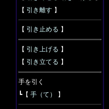
【
引き離す
】
【
引き止める
】
【
引き上げる
】
【
引き立てる
】
手を引く
┗【
手（て）
】