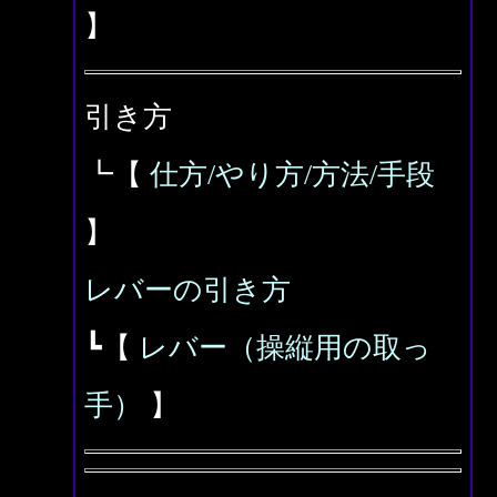
】
引き方
┗【
仕方/やり方/方法/手段
】
レバーの引き方
┗【
レバー（操縦用の取っ
手）
】