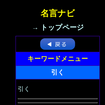
名言ナビ
→ トップページ
キーワードメニュー
引く
引く