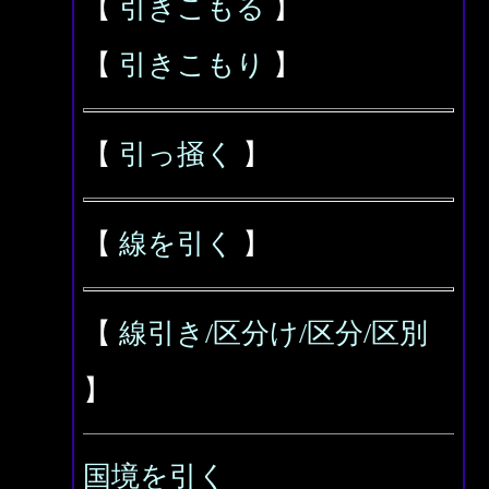
【
引きこもる
】
【
引きこもり
】
【
引っ掻く
】
【
線を引く
】
【
線引き/区分け/区分/区別
】
国境を引く