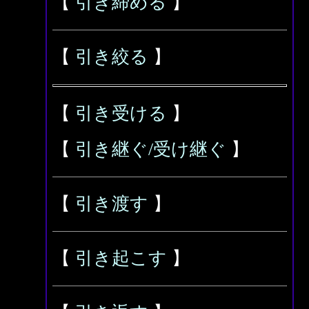
【
引き締める
】
【
引き絞る
】
【
引き受ける
】
【
引き継ぐ/受け継ぐ
】
【
引き渡す
】
【
引き起こす
】