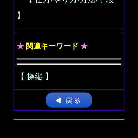
】
★
関連キーワード
★
【
操縦
】