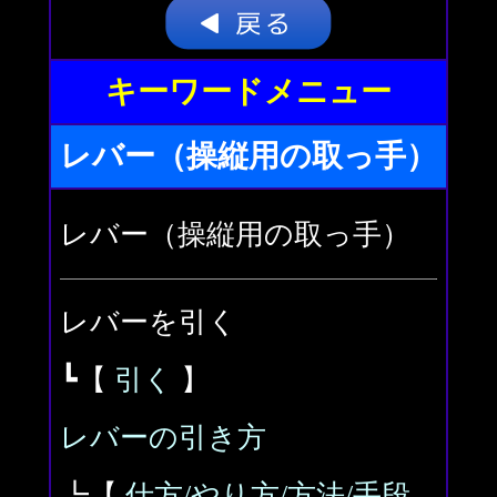
キーワードメニュー
レバー（操縦用の取っ手）
レバー（操縦用の取っ手）
レバーを引く
┗【
引く
】
レバーの引き方
┗【
仕方/やり方/方法/手段