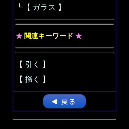
┗【
ガラス
】
★
関連キーワード
★
【
引く
】
【
掻く
】