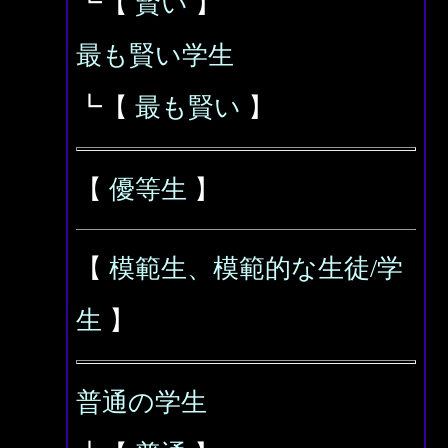
┗【
賢い
】
最も賢い学生
┗【
最も賢い
】
【
優等生
】
【
模範生、模範的な生徒/学
生
】
普通の学生