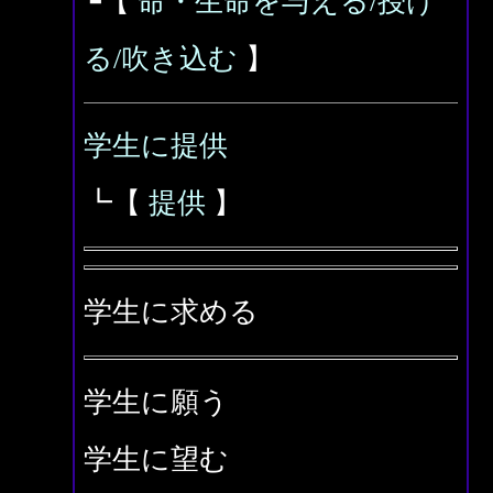
┗【
命・生命を与える/授け
る/吹き込む
】
学生に提供
┗【
提供
】
学生に求める
学生に願う
学生に望む