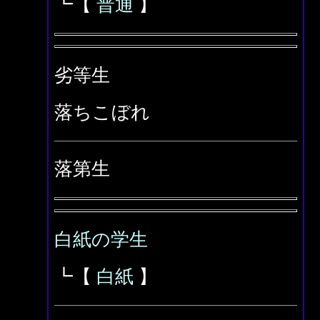
┗【
普通
】
劣等生
落ちこぼれ
落第生
白紙の学生
┗【
白紙
】