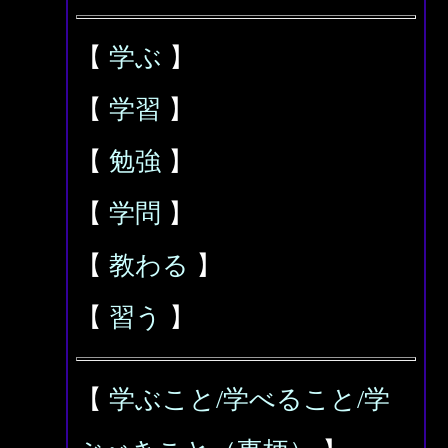
【
学ぶ
】
【
学習
】
【
勉強
】
【
学問
】
【
教わる
】
【
習う
】
【
学ぶこと/学べること/学