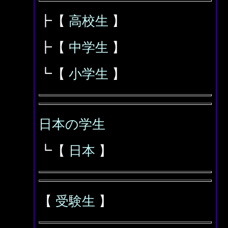
┣【
高校生
】
┣【
中学生
】
┗【
小学生
】
日本の学生
┗【
日本
】
【
受験生
】