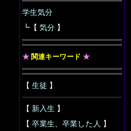
学生気分
┗【
気分
】
★
関連キーワード
★
【
生徒
】
【
新入生
】
【
卒業生、卒業した人
】