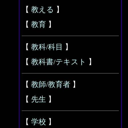
【
教える
】
【
教育
】
【
教科/科目
】
【
教科書/テキスト
】
【
教師/教育者
】
【
先生
】
【
学校
】