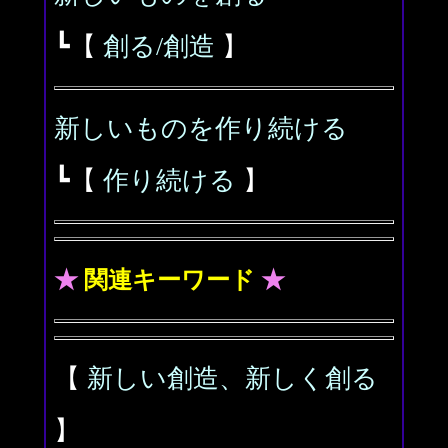
┗【
創る/創造
】
新しいものを作り続ける
┗【
作り続ける
】
★
関連キーワード
★
【
新しい創造、新しく創る
】