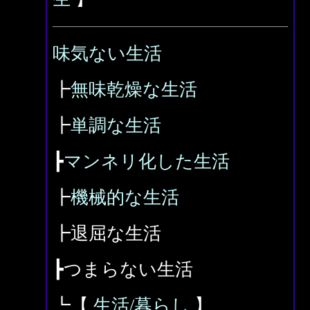
味気ない生活
┣
無味乾燥な生活
┣
単調な生活
┣
マンネリ化した生活
┣
機械的な生活
┣退屈な生活
┣つまらない生活
┗【
生活/暮らし
】