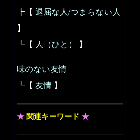
┣【
退屈な人/つまらない人
】
┗【
人（ひと）
】
味のない友情
┗【
友情
】
★
関連キーワード
★