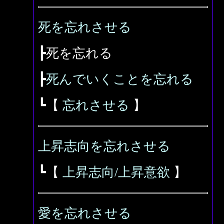
死を忘れさせる
┣死を忘れる
┣
死んでいくことを忘れる
┗【
忘れさせる
】
上昇志向を忘れさせる
┗【
上昇志向/上昇意欲
】
愛を忘れさせる