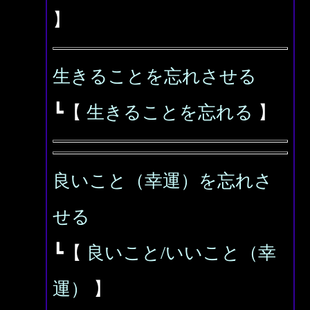
】
生きることを忘れさせる
┗【
生きることを忘れる
】
良いこと（幸運）を忘れさ
せる
┗【
良いこと/いいこと（幸
運）
】