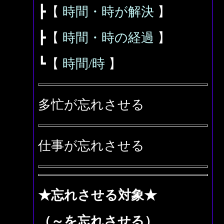
┣【
時間・時が解決
】
┣【
時間・時の経過
】
┗【
時間/時
】
多忙が忘れさせる
仕事が忘れさせる
★忘れさせる対象★
（～を忘れさせる）