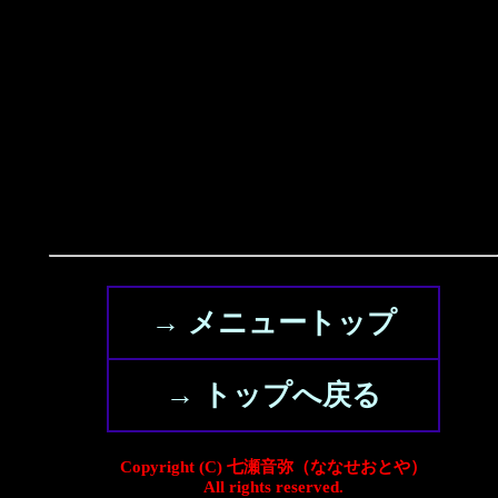
→ メニュートップ
→ トップへ戻る
Copyright (C) 七瀬音弥（ななせおとや）
All rights reserved.