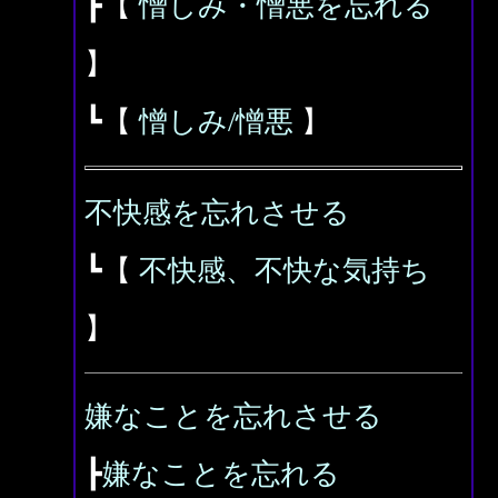
┣【
憎しみ・憎悪を忘れる
】
┗【
憎しみ/憎悪
】
不快感を忘れさせる
┗【
不快感、不快な気持ち
】
嫌なことを忘れさせる
┣
嫌なことを忘れる