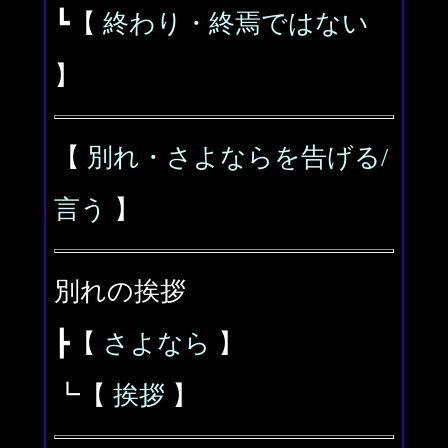
┗【
終わり・終焉ではない
】
【
別れ・さよならを告げる/
言う
】
別れの挨拶
┣【
さよなら
】
┗【
挨拶
】