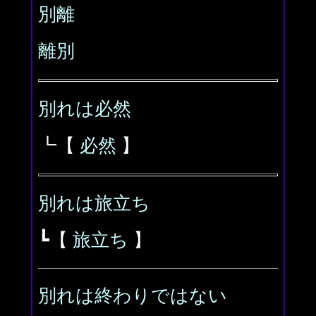
別離
離別
別れは必然
┗【
必然
】
別れは旅立ち
┗【
旅立ち
】
別れは終わりではない