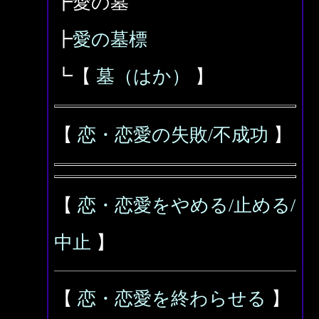
┣愛の墓
┣
愛の墓標
┗【
墓（はか）
】
【
恋・恋愛の失敗/不成功
】
【
恋・恋愛をやめる/止める/
中止
】
【
恋・恋愛を終わらせる
】