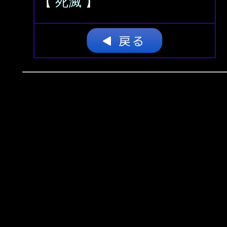
【
死滅
】