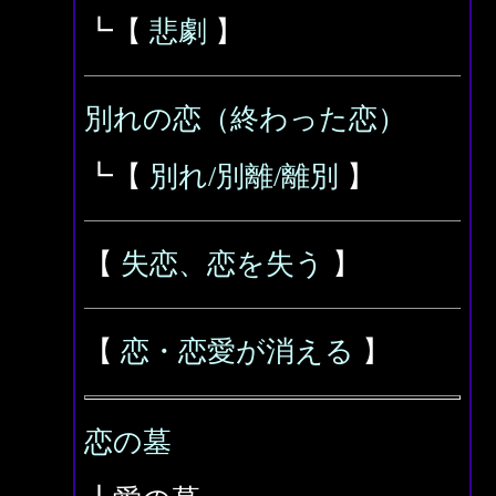
┗【
悲劇
】
別れの恋（終わった恋）
┗【
別れ/別離/離別
】
【
失恋、恋を失う
】
【
恋・恋愛が消える
】
恋の墓