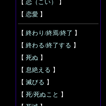
【
恋（こい）
】
【
恋愛
】
【
終わり/終焉/終了
】
【
終わる/終了する
】
【
死ぬ
】
【
息絶える
】
【
滅びる
】
【
死/死ぬこと
】