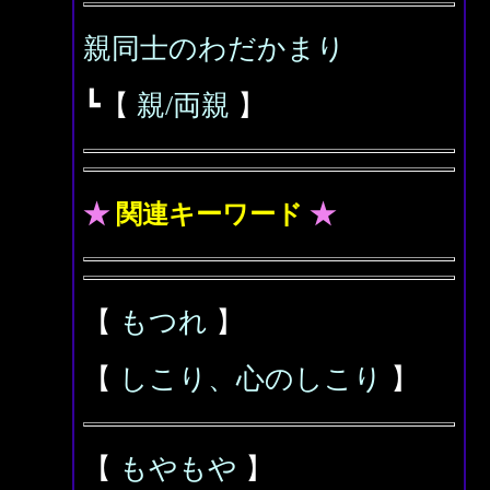
親同士のわだかまり
┗【
親/両親
】
★
関連キーワード
★
【
もつれ
】
【
しこり、心のしこり
】
【
もやもや
】