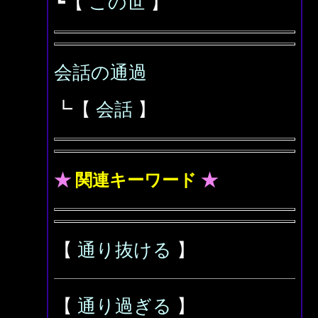
┗【
この世
】
会話の通過
┗【
会話
】
★
関連キーワード
★
【
通り抜ける
】
【
通り過ぎる
】