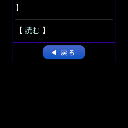
】
【
読む
】