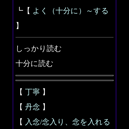
┗【
よく（十分に）～する
】
しっかり読む
十分に読む
【
丁寧
】
【
丹念
】
【
入念/念入り、念を入れる