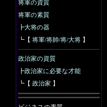
将軍の資質
将軍の素質
┣
大将の器
┗【
将軍/将帥/将/大将
】
政治家の資質
┣
政治家に必要な才能
┗【
政治家
】