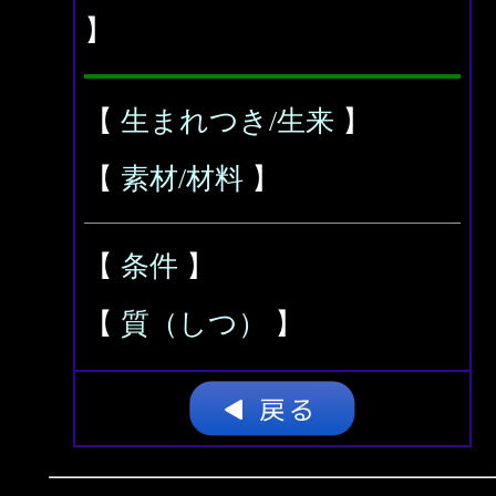
】
【
生まれつき/生来
】
【
素材/材料
】
【
条件
】
【
質（しつ）
】