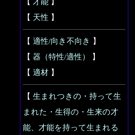
【
才能
】
【
天性
】
【
適性/向き不向き
】
【
器（特性/適性）
】
【
適材
】
【
生まれつきの・持って生
まれた・生得の・生来の才
能、才能を持って生まれる