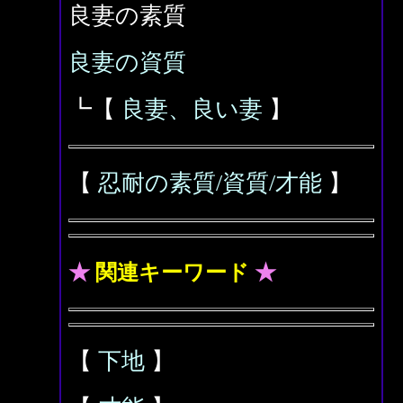
良妻の素質
良妻の資質
┗【
良妻、良い妻
】
【
忍耐の素質/資質/才能
】
★
関連キーワード
★
【
下地
】