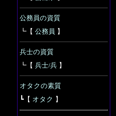
公務員の資質
┗【
公務員
】
兵士の資質
┗【
兵士/兵
】
オタクの素質
┗【
オタク
】