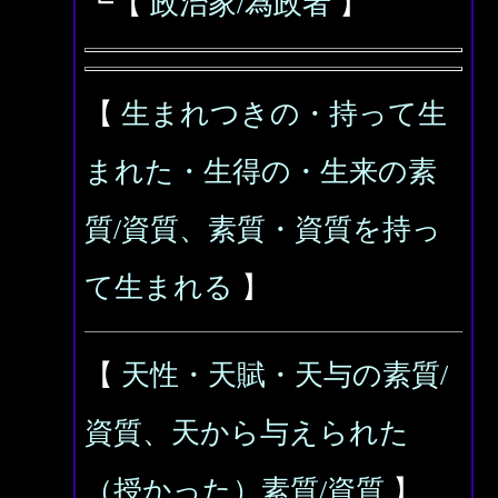
┗【
政治家/為政者
】
【
生まれつきの・持って生
まれた・生得の・生来の素
質/資質、素質・資質を持っ
て生まれる
】
【
天性・天賦・天与の素質/
資質、天から与えられた
（授かった）素質/資質
】