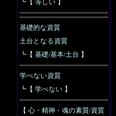
┗【
等しい
】
基礎的な資質
土台となる資質
┗【
基礎/基本/土台
】
学べない資質
┗【
学べない
】
【
心・精神・魂の素質/資質