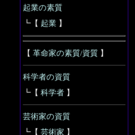
起業の素質
┗【
起業
】
【
革命家の素質/資質
】
科学者の資質
┗【
科学者
】
芸術家の資質
┗【
芸術家
】