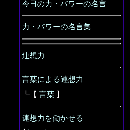
今日の力・パワーの名言
力・パワーの名言集
連想力
言葉による連想力
┗【
言葉
】
連想力を働かせる