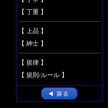
【
丁重
】
【
上品
】
【
紳士
】
【
規律
】
【
規則/ルール
】