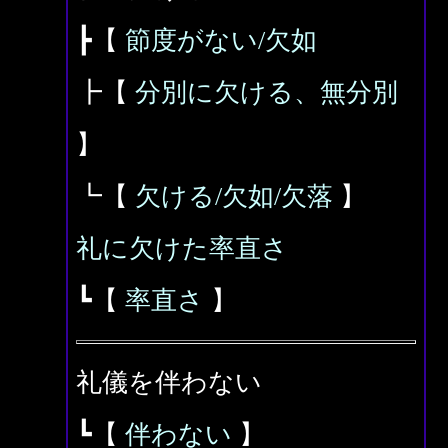
┣【
節度がない/欠如
┣【
分別に欠ける、無分別
】
┗【
欠ける/欠如/欠落
】
礼に欠けた率直さ
┗【
率直さ
】
礼儀を伴わない
┗【
伴わない
】