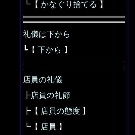
┗【
かなぐり捨てる
】
礼儀は下から
┗【
下から
】
店員の礼儀
┣
店員の礼節
┣【
店員の態度
】
┗【
店員
】