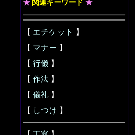
★
関連キーワード
★
【
エチケット
】
【
マナー
】
【
行儀
】
【
作法
】
【
儀礼
】
【
しつけ
】
【
丁寧
】