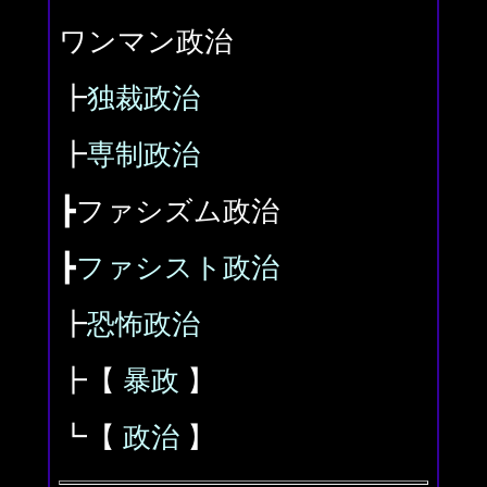
ワンマン政治
┣
独裁政治
┣
専制政治
┣ファシズム政治
┣
ファシスト政治
┣
恐怖政治
┣【
暴政
】
┗【
政治
】