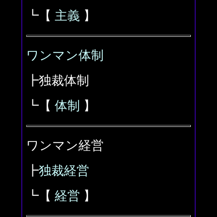
┗【
主義
】
ワンマン体制
┣独裁体制
┗【
体制
】
ワンマン経営
┣
独裁経営
┗【
経営
】