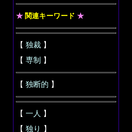
★
関連キーワード
★
【
独裁
】
【
専制
】
【
独断的
】
【
一人
】
【
独り
】