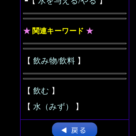
┗【
水を与える/やる
】
★
関連キーワード
★
【
飲み物/飲料
】
【
飲む
】
【
水（みず）
】