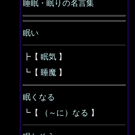
睡眠・眠りの名言集
眠い
┣【
眠気
】
┗【
睡魔
】
眠くなる
┗【
（～に）なる
】