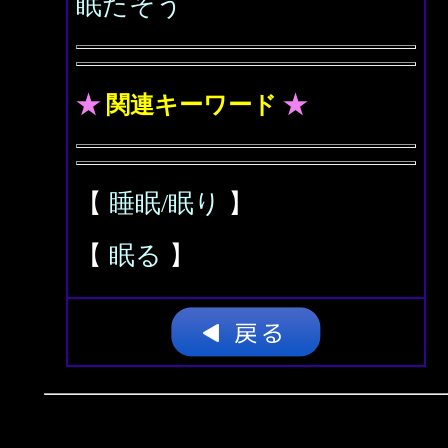
眠たそう
★
関連キーワード
★
【
睡眠/眠り
】
【
眠る
】