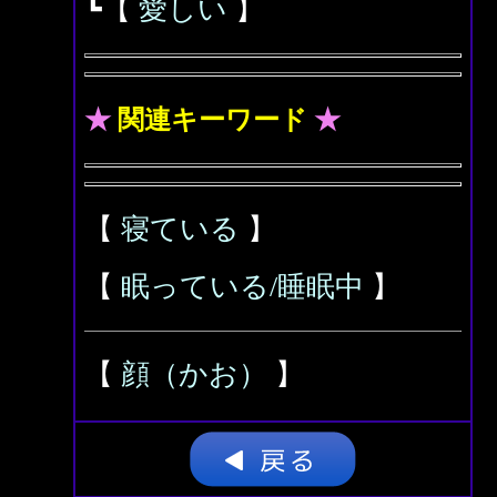
┗【
愛しい
】
★
関連キーワード
★
【
寝ている
】
【
眠っている/睡眠中
】
【
顔（かお）
】