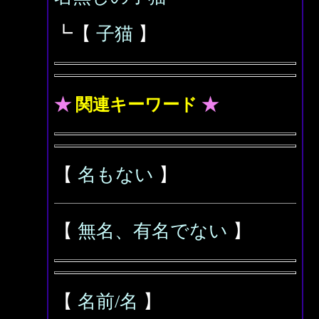
┗【
子猫
】
★
関連キーワード
★
【
名もない
】
【
無名、有名でない
】
【
名前/名
】