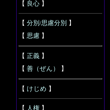
【
良心
】
【
分別/思慮分別
】
【
思慮
】
【
正義
】
【
善（ぜん）
】
【
けじめ
】
【
人権
】