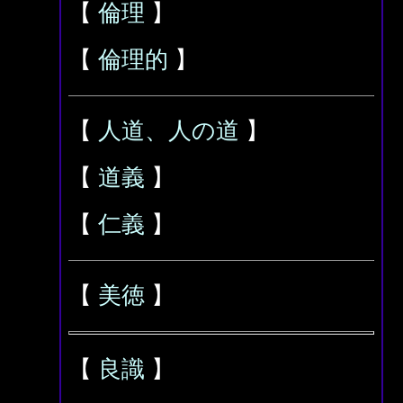
【
倫理
】
【
倫理的
】
【
人道、人の道
】
【
道義
】
【
仁義
】
【
美徳
】
【
良識
】