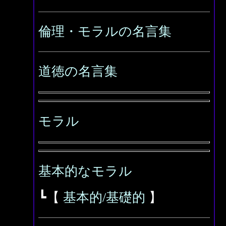
倫理・モラルの名言集
道徳の名言集
モラル
基本的なモラル
┗【
基本的/基礎的
】