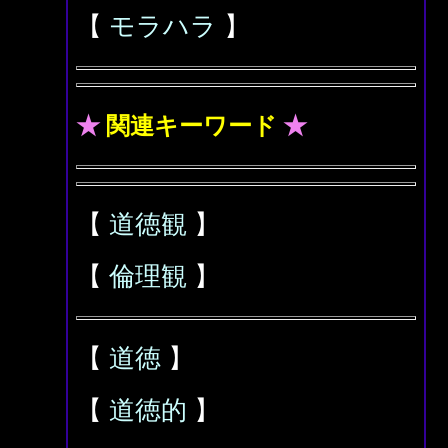
【
モラハラ
】
★
関連キーワード
★
【
道徳観
】
【
倫理観
】
【
道徳
】
【
道徳的
】