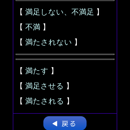
【
満足しない、不満足
】
【
不満
】
【
満たされない
】
【
満たす
】
【
満足させる
】
【
満たされる
】