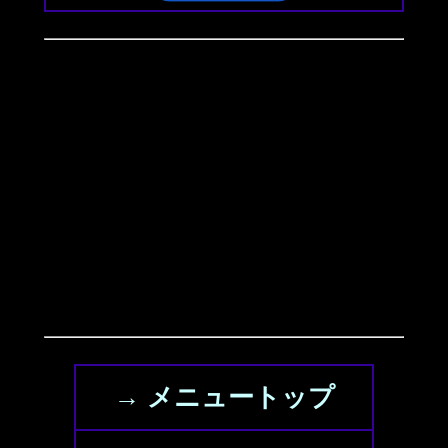
→ メニュートップ