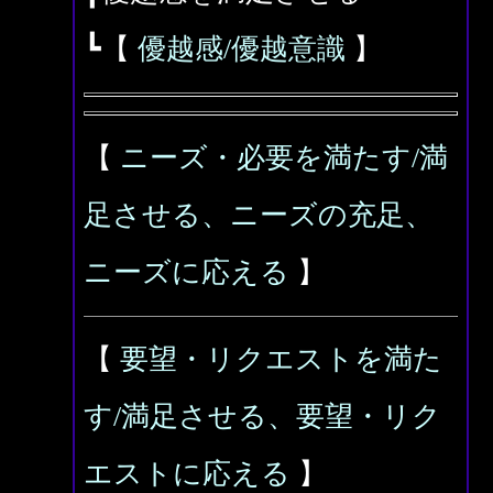
┗【
優越感/優越意識
】
【
ニーズ・必要を満たす/満
足させる、ニーズの充足、
ニーズに応える
】
【
要望・リクエストを満た
す/満足させる、要望・リク
エストに応える
】