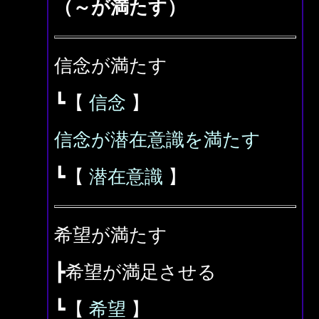
（～が満たす）
信念が満たす
┗【
信念
】
信念が潜在意識を満たす
┗【
潜在意識
】
希望が満たす
┣希望が満足させる
┗【
希望
】