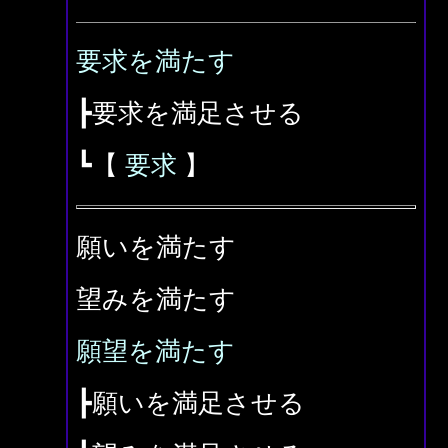
要求を満たす
┣要求を満足させる
┗【
要求
】
願いを満たす
望みを満たす
願望を満たす
┣願いを満足させる