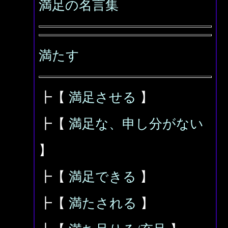
満足の名言集
満たす
┣【
満足させる
】
┣【
満足な、申し分がない
】
┣【
満足できる
】
┣【
満たされる
】