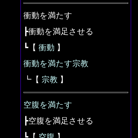
衝動を満たす
┣衝動を満足させる
┗【
衝動
】
衝動を満たす宗教
┗【
宗教
】
空腹を満たす
┣空腹を満足させる
┗【
空腹
】