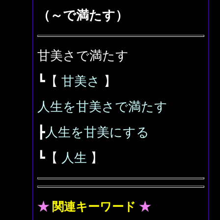
（～で満たす）
甘美さで満たす
┗【
甘美さ
】
人生を甘美さで満たす
┣
人生を甘美にする
┗【
人生
】
★
関連キーワード
★