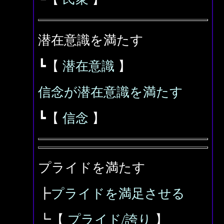
潜在意識を満たす
┗【
潜在意識
】
信念が潜在意識を満たす
┗【
信念
】
プライドを満たす
┣
プライドを満足させる
┗【
プライド/誇り
】