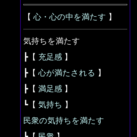
【
心・心の中を満たす
】
気持ちを満たす
┣【
充足感
】
┣【
心が満たされる
】
┣【
満足感
】
┗【
気持ち
】
民衆の気持ちを満たす
┗【
民衆
】