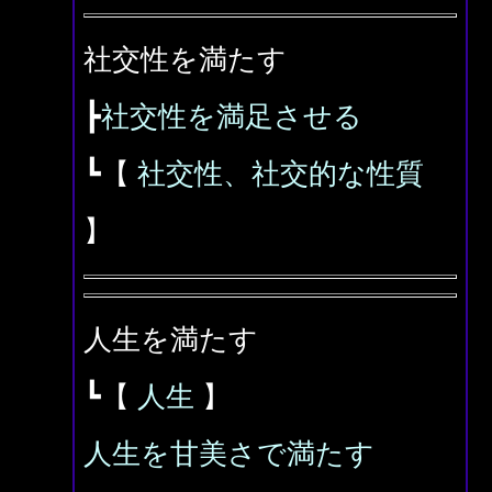
社交性を満たす
┣
社交性を満足させる
┗【
社交性、社交的な性質
】
人生を満たす
┗【
人生
】
人生を甘美さで満たす