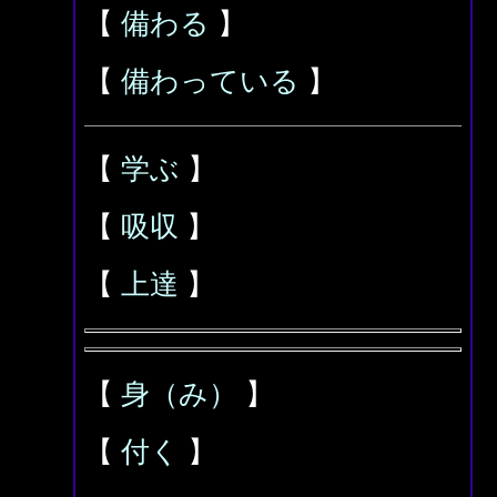
【
備わる
】
【
備わっている
】
【
学ぶ
】
【
吸収
】
【
上達
】
【
身（み）
】
【
付く
】