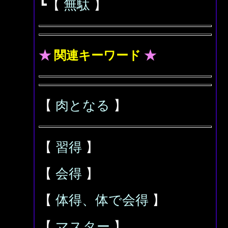
┗【
無駄
】
★
関連キーワード
★
【
肉となる
】
【
習得
】
【
会得
】
【
体得、体で会得
】
【
マスター
】