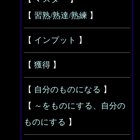
【
習熟/熟達/熟練
】
【
インプット
】
【
獲得
】
【
自分のものになる
】
【
～をものにする、自分の
ものにする
】