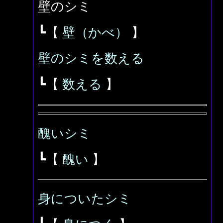
壁のシミ
┗【
壁（かべ）
】
壁のシミを数える
┗【
数える
】
醜いシミ
┗【
醜い
】
身についたシミ