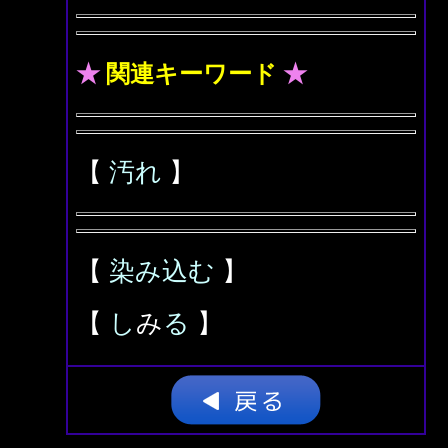
★
関連キーワード
★
【
汚れ
】
【
染み込む
】
【
し
み
る
】