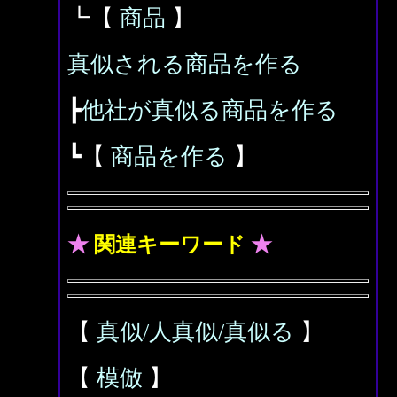
┗【
商品
】
真似される商品を作る
┣
他社が真似る商品を作る
┗【
商品を作る
】
★
関連キーワード
★
【
真似/人真似/真似る
】
【
模倣
】