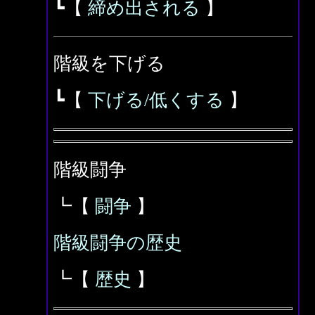
┗【
締め出される
】
階級を下げる
┗【
下げる/低くする
】
階級闘争
┗【
闘争
】
階級闘争の歴史
┗【
歴史
】