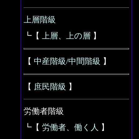
上層階級
┗【
上層、上の層
】
【
中産階級/中間階級
】
【
庶民階級
】
労働者階級
┗【
労働者、働く人
】