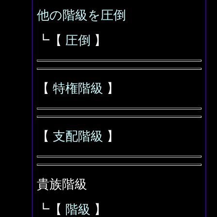
他の階級を圧倒
┗【
圧倒
】
【
特権階級
】
【
支配階級
】
貴族階級
┗【
階級
】