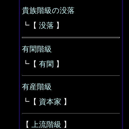
貴族階級の没落
┗【
没落
】
有閑階級
┗【
有閑
】
有産階級
┗【
資本家
】
【
上流階級
】