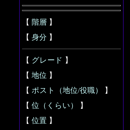
【
階層
】
【
身分
】
【
グレード
】
【
地位
】
【
ポスト（地位/役職）
】
【
位（くらい）
】
【
位置
】