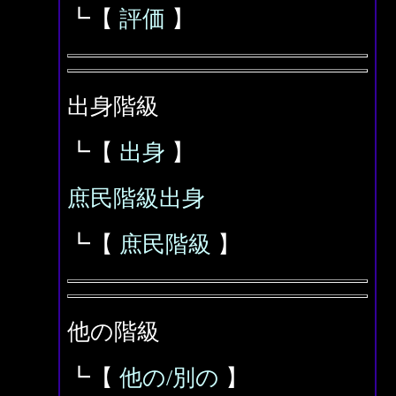
┗【
評価
】
出身階級
┗【
出身
】
庶民階級出身
┗【
庶民階級
】
他の階級
┗【
他の/別の
】