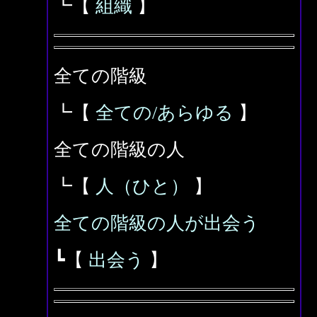
┗【
組織
】
全ての階級
┗【
全ての/あらゆる
】
全ての階級の人
┗【
人（ひと）
】
全ての階級の人が出会う
┗【
出会う
】