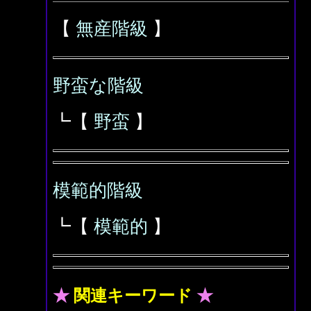
【
無産階級
】
野蛮な階級
┗【
野蛮
】
模範的階級
┗【
模範的
】
★
関連キーワード
★