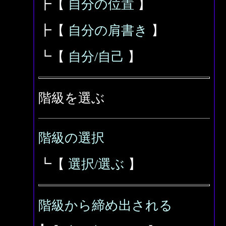
┣【
自分の位置
】
┣【
自分の肩書き
】
┗【
自分/自己
】
階級を選ぶ
階級の選択
┗【
選択/選ぶ
】
階級から締め出される