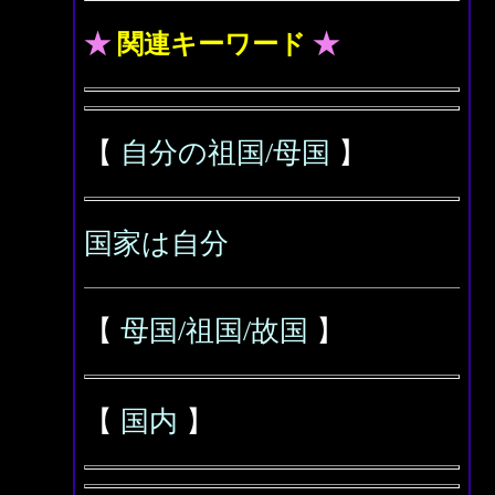
★
関連キーワード
★
【
自分の祖国/母国
】
国家は自分
【
母国/祖国/故国
】
【
国内
】