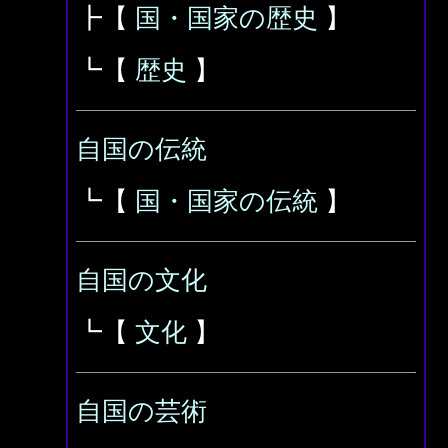
┣【
国・国家の歴史
】
┗【
歴史
】
自国の伝統
┗【
国・国家の伝統
】
自国の文化
┗【
文化
】
自国の芸術