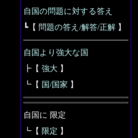
自国の問題に対する答え
┗【
問題の答え/解答/正解
】
自国より強大な国
┣【
強大
】
┗【
国/国家
】
自国に 限定
┗【
限定
】