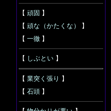
【
頑固
】
【
頑な（かたくな）
】
【
一徹
】
【
しぶとい
】
【
業突く張り
】
【
石頭
】