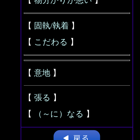
【
物分かりが悪い
】
【
固執/執着
】
【
こだわる
】
【
意地
】
【
張る
】
【
（～に）なる
】