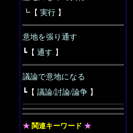
┗【
実行
】
意地を張り通す
┗【
通す
】
議論で意地になる
┗【
議論/討論/論争
】
★
関連キーワード
★