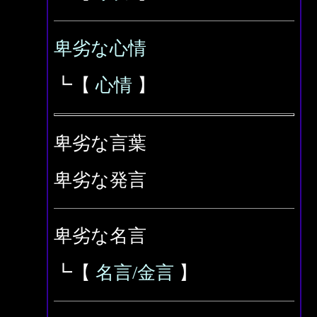
卑劣な心情
┗【
心情
】
卑劣な言葉
卑劣な発言
卑劣な名言
┗【
名言/金言
】