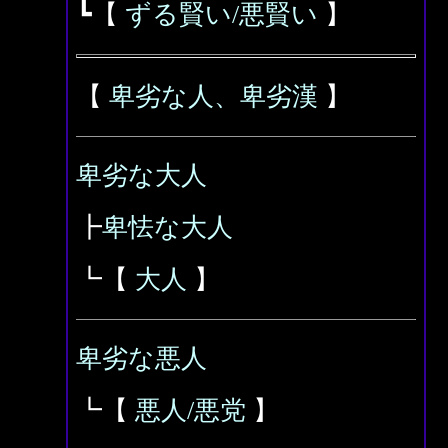
┗【
ずる賢い/悪賢い
】
【
卑劣な人、卑劣漢
】
卑劣な大人
┣
卑怯な大人
┗【
大人
】
卑劣な悪人
┗【
悪人/悪党
】