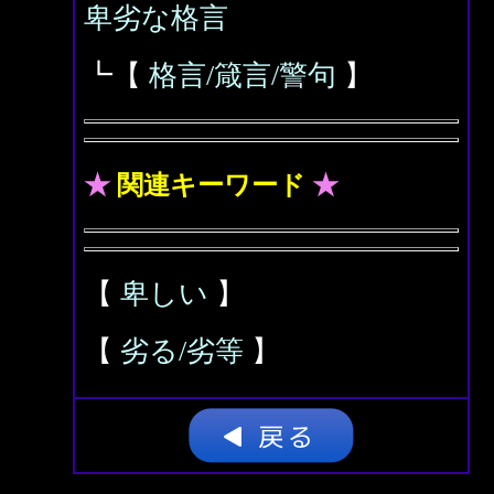
卑劣な格言
┗【
格言/箴言/警句
】
★
関連キーワード
★
【
卑しい
】
【
劣る/劣等
】