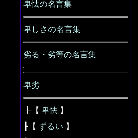
卑怯の名言集
卑しさの名言集
劣る・劣等の名言集
卑劣
┣【
卑怯
】
┣【
ずるい
】