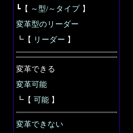
┗【
～型/～タイプ
】
変革型のリーダー
┗【
リーダー
】
変革できる
変革可能
┗【
可能
】
変革できない