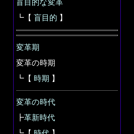
盲目的な変革
┗【
盲目的
】
変革期
変革の時期
┗【
時期
】
変革の時代
┣
革新時代
┗【
時代
】