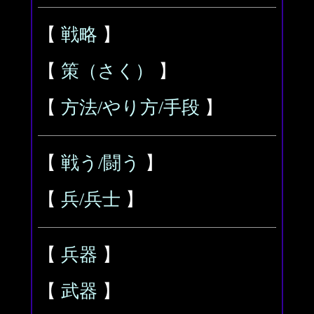
【
戦略
】
【
策（さく）
】
【
方法/やり方/手段
】
【
戦う/闘う
】
【
兵/兵士
】
【
兵器
】
【
武器
】