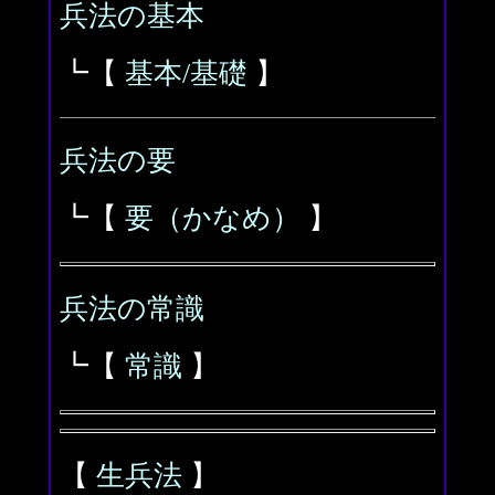
兵法の基本
┗【
基本/基礎
】
兵法の要
┗【
要（かなめ）
】
兵法の常識
┗【
常識
】
【
生兵法
】