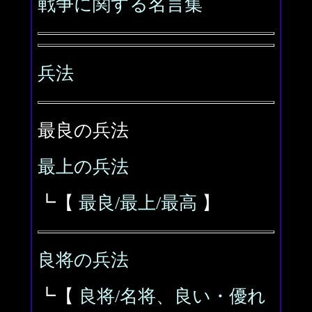
戦争に関する名言集
兵法
最良の兵法
最上の兵法
┗【
最良/最上/最高
】
良将の兵法
┗【
良将/名将、良い・優れ