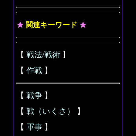
★
関連キーワード
★
【
戦法/戦術
】
【
作戦
】
【
戦争
】
【
戦（いくさ）
】
【
軍事
】