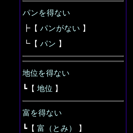
パンを得ない
┣【
パンがない
】
┗【
パン
】
地位を得ない
┗【
地位
】
富を得ない
┗【
富（とみ）
】