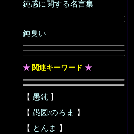
鈍感に関する名言集
鈍臭い
★
関連キーワード
★
【
愚鈍
】
【
愚図/のろま
】
【
とんま
】