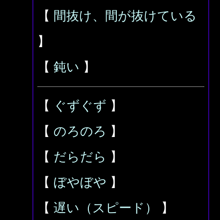
【
間抜け、間が抜けている
】
【
鈍い
】
【
ぐずぐず
】
【
のろのろ
】
【
だらだら
】
【
ぼやぼや
】
【
遅い（スピード）
】