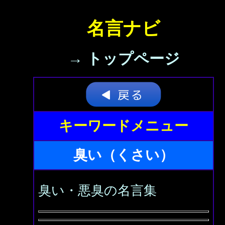
名言ナビ
→ トップページ
キーワードメニュー
臭い（くさい）
臭い・悪臭の名言集