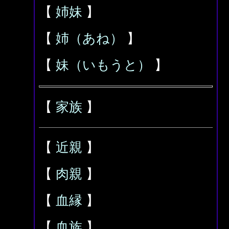
【
姉妹
】
【
姉（あね）
】
【
妹（いもうと）
】
【
家族
】
【
近親
】
【
肉親
】
【
血縁
】
【
血族
】