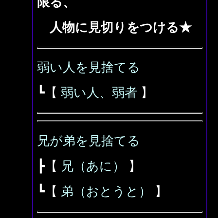
限る、
人物に見切りをつける★
弱い人を見捨てる
┗【
弱い人、弱者
】
兄が弟を見捨てる
┣【
兄（あに）
】
┗【
弟（おとうと）
】